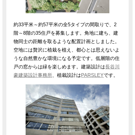
約33平米～約57平米の全5タイプの間取りで、2
階～8階の35住戸を募集します。角地に建ち、建
物同士の距離を取るような配置計画としました。
空地には贅沢に植栽を植え、都心とは思えないよ
うな自然豊かな環境になる予定です。低層階の住
戸の窓からは緑を楽しめます。建築設計は
長谷川
豪建築設計事務所
、植栽設計は
PARSLEY
です。