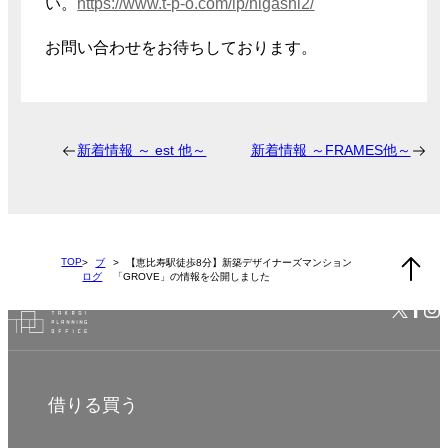
い。
https://www.t-p-o.com/lp/higashi2/
お問い合わせをお待ちしております。
新着情報 ～ est 他～
新着情報 ～FRAMES他～
TOP
ブ
【恵比寿駅徒歩8分】新築デザイナーズマンション
ログ
「GROVE」の情報を公開しました
借りる
買う