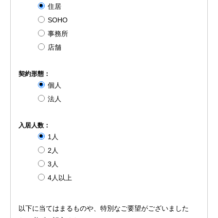
住居
SOHO
事務所
店舗
契約形態：
個人
法人
入居人数：
1人
2人
3人
4人以上
以下に当てはまるものや、特別なご要望がございました