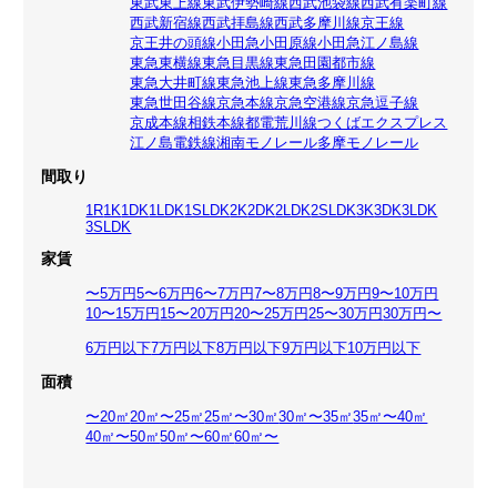
東武東上線
東武伊勢崎線
西武池袋線
西武有楽町線
西武新宿線
西武拝島線
西武多摩川線
京王線
京王井の頭線
小田急小田原線
小田急江ノ島線
東急東横線
東急目黒線
東急田園都市線
東急大井町線
東急池上線
東急多摩川線
東急世田谷線
京急本線
京急空港線
京急逗子線
京成本線
相鉄本線
都電荒川線
つくばエクスプレス
江ノ島電鉄線
湘南モノレール
多摩モノレール
間取り
1R
1K
1DK
1LDK
1SLDK
2K
2DK
2LDK
2SLDK
3K
3DK
3LDK
3SLDK
家賃
〜5万円
5〜6万円
6〜7万円
7〜8万円
8〜9万円
9〜10万円
10〜15万円
15〜20万円
20〜25万円
25〜30万円
30万円〜
6万円以下
7万円以下
8万円以下
9万円以下
10万円以下
面積
〜20㎡
20㎡〜25㎡
25㎡〜30㎡
30㎡〜35㎡
35㎡〜40㎡
40㎡〜50㎡
50㎡〜60㎡
60㎡〜