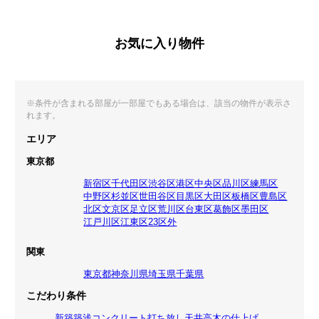
お気に入り物件
※条件が含まれる部屋が一部屋でもある場合は、該当の物件が表示さ
れます。
エリア
東京都
新宿区
千代田区
渋谷区
港区
中央区
品川区
練馬区
中野区
杉並区
世田谷区
目黒区
大田区
板橋区
豊島区
北区
文京区
足立区
荒川区
台東区
葛飾区
墨田区
江戸川区
江東区
23区外
関東
東京都
神奈川県
埼玉県
千葉県
こだわり条件
新築
築浅
コンクリート打ち放し
天井高
木の仕上げ