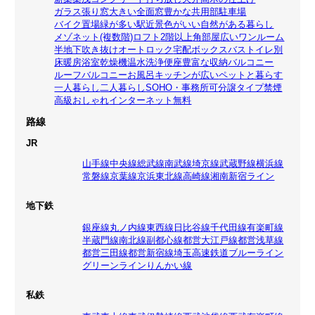
ガラス張り
窓大きい
全面窓
豊かな共用部
駐車場
バイク置場
緑が多い
駅近
景色がいい
自然がある暮らし
メゾネット(複数階)
ロフト
2階以上
角部屋
広いワンルーム
半地下
吹き抜け
オートロック
宅配ボックス
バストイレ別
床暖房
浴室乾燥機
温水洗浄便座
豊富な収納
バルコニー
ルーフバルコニー
お風呂
キッチンが広い
ペットと暮らす
一人暮らし
二人暮らし
SOHO・事務所可
分譲タイプ
禁煙
高級
おしゃれ
インターネット無料
路線
JR
山手線
中央線
総武線
南武線
埼京線
武蔵野線
横浜線
常磐線
京葉線
京浜東北線
高崎線
湘南新宿ライン
地下鉄
銀座線
丸ノ内線
東西線
日比谷線
千代田線
有楽町線
半蔵門線
南北線
副都心線
都営大江戸線
都営浅草線
都営三田線
都営新宿線
埼玉高速鉄道
ブルーライン
グリーンライン
りんかい線
私鉄