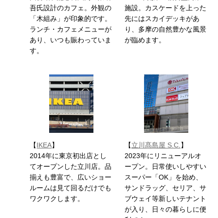
吾氏設計のカフェ。外観の
施設。カスケードを上った
「木組み」が印象的です。
先にはスカイデッキがあ
ランチ・カフェメニューが
り、多摩の自然豊かな風景
あり、いつも賑わっていま
が臨めます。
す。
【
IKEA
】
【
立川髙島屋 S.C.
】
2014年に東京初出店とし
2023年にリニューアルオ
てオープンした立川店。品
ープン。日常使いしやすい
揃えも豊富で、広いショー
スーパー「OK」を始め、
ルームは見て回るだけでも
サンドラッグ、セリア、サ
ワクワクします。
ブウェイ等新しいテナント
が入り、日々の暮らしに便