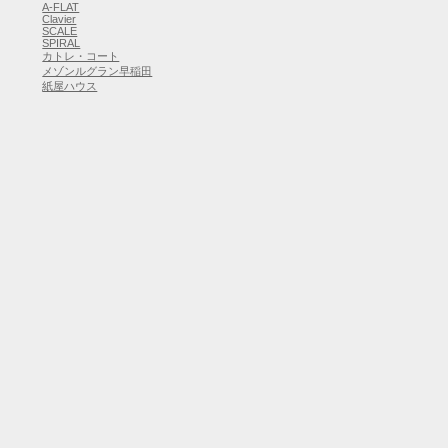
A-FLAT
Clavier
SCALE
SPIRAL
カトレ・コート
メゾンルグラン早稲田
紙屋ハウス