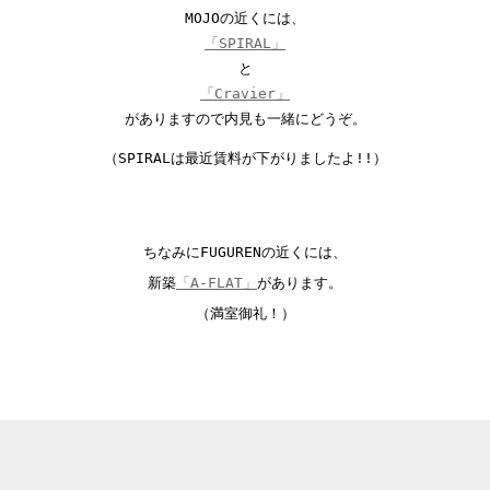
MOJOの近くには、
「SPIRAL」
と
「Cravier」
があります
ので内見も一緒にどうぞ
。
（SPIRALは最近賃料が下がりましたよ!!）
ちなみにFUGURENの近くには、
新築
「A-FLAT」
があります。
（満室御礼！）