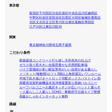
東京都
新宿区
千代田区
渋谷区
港区
中央区
品川区
練馬区
中野区
杉並区
世田谷区
目黒区
大田区
板橋区
豊島区
北区
文京区
足立区
荒川区
台東区
葛飾区
墨田区
江戸川区
江東区
23区外
関東
東京都
神奈川県
埼玉県
千葉県
こだわり条件
新築
築浅
コンクリート打ち放し
天井高
木の仕上げ
ガラス張り
窓大きい
全面窓
豊かな共用部
駐車場
バイク置場
緑が多い
駅近
景色がいい
自然がある暮らし
メゾネット(複数階)
ロフト
2階以上
角部屋
広いワンルーム
半地下
吹き抜け
オートロック
宅配ボックス
バストイレ別
床暖房
浴室乾燥機
温水洗浄便座
豊富な収納
バルコニー
ルーフバルコニー
お風呂
キッチンが広い
ペットと暮らす
一人暮らし
二人暮らし
SOHO・事務所可
分譲タイプ
禁煙
高級
おしゃれ
インターネット無料
路線
JR