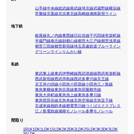
山手線
中央線
総武線
南武線
埼京線
武蔵野線
横浜線
常磐線
京葉線
京浜東北線
高崎線
湘南新宿ライン
地下鉄
銀座線
丸ノ内線
東西線
日比谷線
千代田線
有楽町線
半蔵門線
南北線
副都心線
都営大江戸線
都営浅草線
都営三田線
都営新宿線
埼玉高速鉄道
ブルーライン
グリーンライン
りんかい線
私鉄
東武東上線
東武伊勢崎線
西武池袋線
西武有楽町線
西武新宿線
西武拝島線
西武多摩川線
京王線
京王井の頭線
小田急小田原線
小田急江ノ島線
東急東横線
東急目黒線
東急田園都市線
東急大井町線
東急池上線
東急多摩川線
東急世田谷線
京急本線
京急空港線
京急逗子線
京成本線
相鉄本線
都電荒川線
つくばエクスプレス
江ノ島電鉄線
湘南モノレール
多摩モノレール
間取り
1R
1K
1DK
1LDK
1SLDK
2K
2DK
2LDK
2SLDK
3K
3DK
3LDK
3SLDK