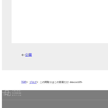
公園
TOP
ブログ
この間取りはこの部屋だけ -blocco105-