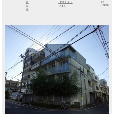
Y's
台
TPOスタッ
House
東・
フより
北