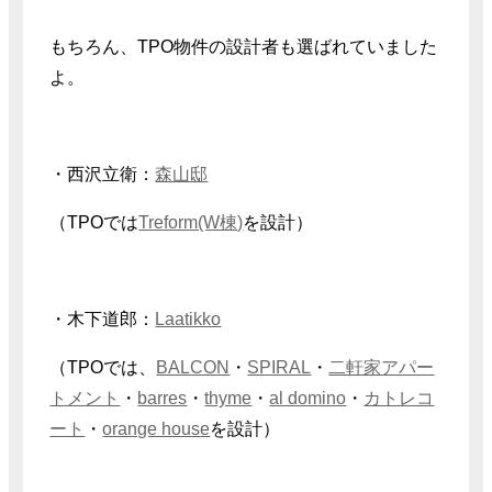
もちろん、TPO物件の設計者も選ばれていました
よ。
・西沢立衛：
森山邸
（TPOでは
Treform(W棟)
を設計）
・木下道郎：
Laatikko
（TPOでは、
BALCON
・
SPIRAL
・
二軒家アパー
トメント
・
barres
・
thyme
・
al domino
・
カトレコ
ート
・
orange house
を設計）