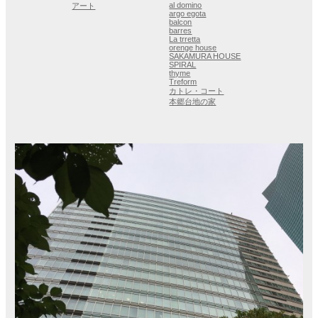
al domino
アート
argo egota
balcon
barres
La trretta
orenge house
SAKAMURA HOUSE
SPIRAL
thyme
Treform
カトレ・コート
本郷台地の家