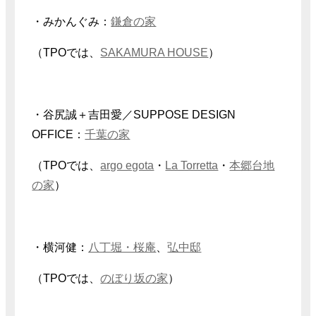
・みかんぐみ：
鎌倉の家
（TPOでは、
SAKAMURA HOUSE
）
・谷尻誠＋吉田愛／SUPPOSE DESIGN
OFFICE：
千葉の家
（TPOでは、
argo egota
・
La Torretta
・
本郷台地
の家
）
・横河健：
八丁堀・桜庵
、
弘中邸
（TPOでは、
のぼり坂の家
）