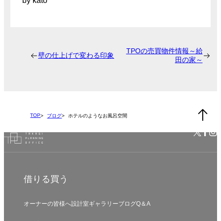
by kato
TPOの売買物件情報～給
壁の仕上げで変わる印象
田の家～
TOP
ブログ
ホテルのようなお風呂空間
借りる
買う
オーナーの皆様へ
設計室
ギャラリー
ブログ
Q＆A