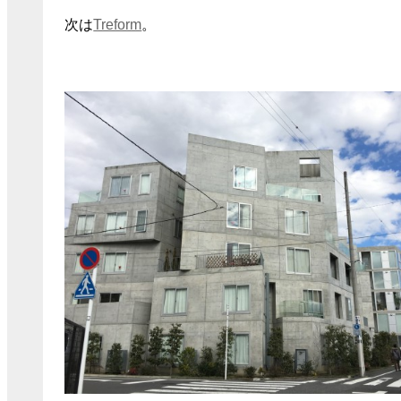
次は
Treform
。