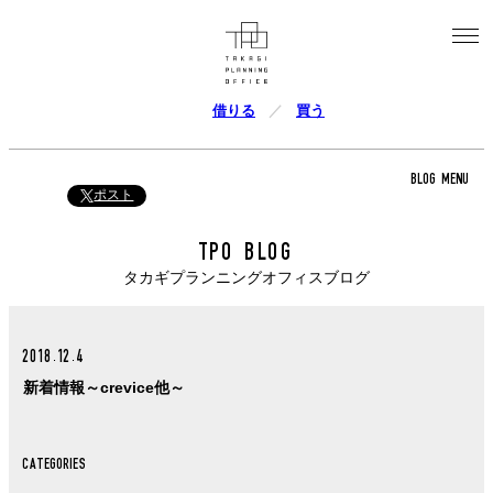
借りる
買う
BLOG MENU
ポスト
TPO BLOG
タカギプランニングオフィスブログ
2018.12.4
新着情報～crevice他～
CATEGORIES