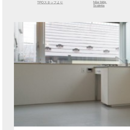
h&w bldg.
TPOスタッフより
Scaletta