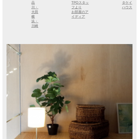
品
TPOスタッ
タケイ
川・
フより
ハウス
大田
お部屋のア
横
イディア
浜・
川崎