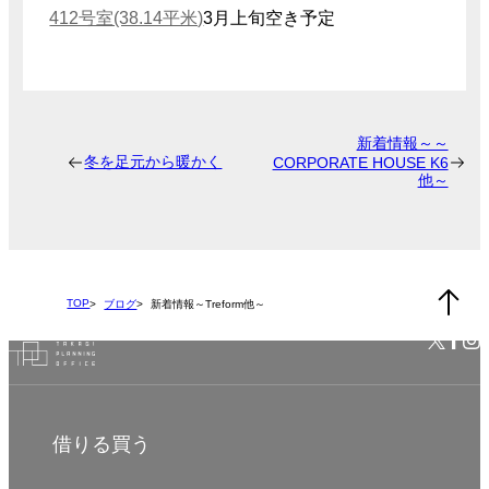
412号室(38.14平米)
3月上旬空き予定
新着情報～～
冬を足元から暖かく
CORPORATE HOUSE K6
他～
TOP
ブログ
新着情報～Treform他～
借りる
買う