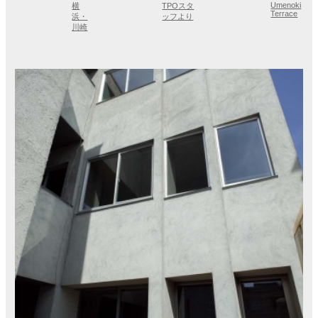
Umenoki
横
TPOスタ
Terrace
浜・
ッフより
川崎