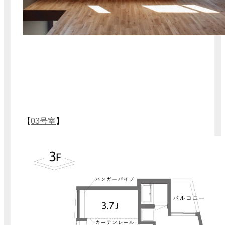
【
03号室
】