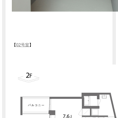
【
02号室
】