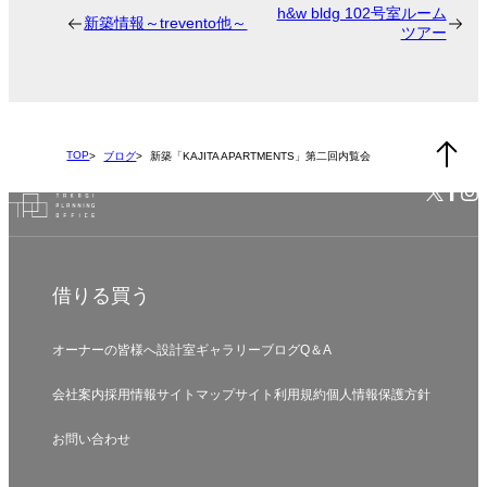
h&w bldg 102号室ルーム
新築情報～trevento他～
ツアー
TOP
ブログ
新築「KAJITA APARTMENTS」第二回内覧会
借りる
買う
オーナーの皆様へ
設計室
ギャラリー
ブログ
Q＆A
会社案内
採用情報
サイトマップ
サイト利用規約
個人情報保護方針
お問い合わせ