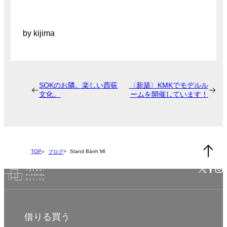
by kijima
SOKのお隣。楽しい西荻
〈新築〉KMKでモデルル
文化。
ームを開催しています！
TOP
Stand Bánh Mì
ブログ
借りる
買う