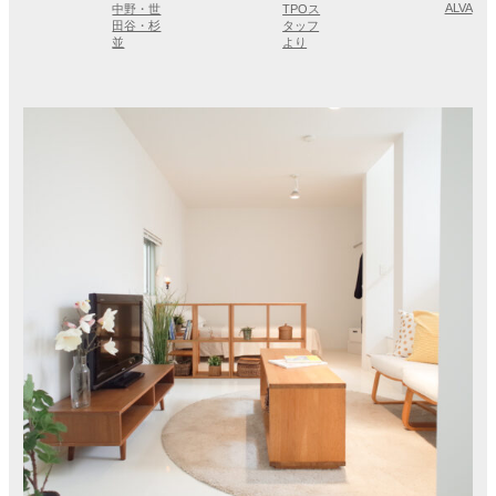
ALVA
中野・世
TPOス
田谷・杉
タッフ
並
より