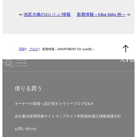
池尻大橋のおいしい情報
新着情報～h&w bldg.他～
TOP
ブログ
新着情報～APARTMENT O2 east他～
借りる
買う
オーナーの皆様へ
設計室
ギャラリー
ブログ
Q＆A
会社案内
採用情報
サイトマップ
サイト利用規約
個人情報保護方針
お問い合わせ