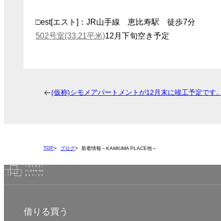
□est[エスト]：JR山手線 恵比寿駅 徒歩7分
502号室(33.21平米)
12月下旬空き予定
(仮称)シモメアパートメントが12月末に竣工予定です
TOP
ブログ
新着情報～KAMIUMA PLACE他～
借りる
買う