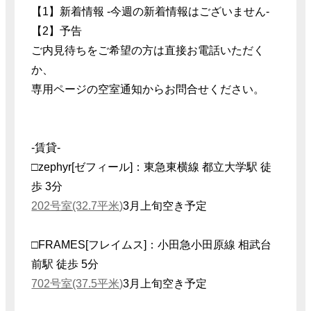
【1】新着情報 -今週の新着情報はございません-
【2】予告
ご内見待ちをご希望の方は直接お電話いただく
か、
専用ページの空室通知からお問合せください。
-賃貸-
□zephyr[ゼフィール]：東急東横線 都立大学駅 徒
歩 3分
202号室(32.7平米)
3月上旬空き予定
□FRAMES[フレイムス]：小田急小田原線 相武台
前駅 徒歩 5分
702号室(37.5平米)
3月上旬空き予定