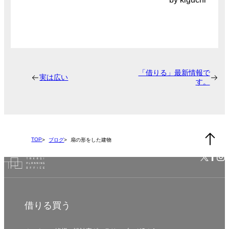
「借りる」最新情報で
実は広い
す。
TOP
ブログ
扇の形をした建物
借りる
買う