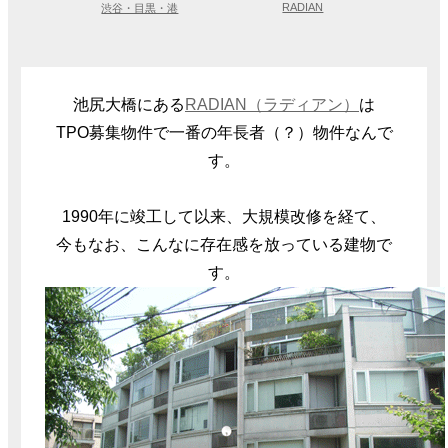
RADIAN
渋谷・目黒・港
池尻大橋にある
RADIAN（ラディアン）
は
TPO募集物件で一番の年長者（？）物件なんで
す。
1990年に竣工して以来、大規模改修を経て、
今もなお、こんなに存在感を放っている建物で
す。