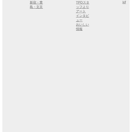
kif
新宿・豊
TPOスタ
島・文京
ッフより
アート
インタビ
ュー
おいしい
情報