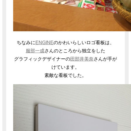
ちなみに
ENGINE
のかわいらしいロゴ看板は、
服部一成
さんのところから独立をした
グラフィックデザイナーの
田部井美奈
さんが手が
けています。
素敵な看板でした。