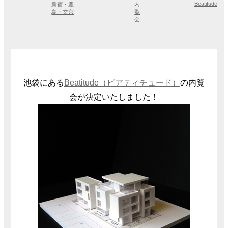
Beatitude
新宿・豊
内
島・文京
覧
会
池袋にある
Beatitude（ビアティチュード）
の内覧
会が決定いたしました！