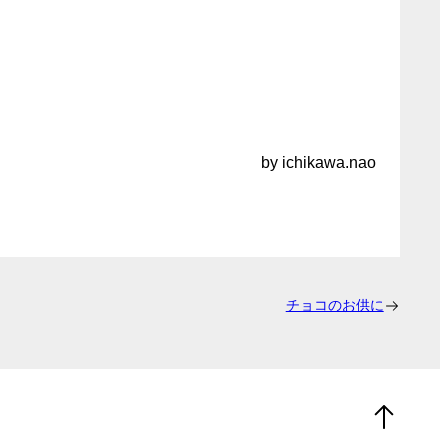
by ichikawa.nao
チョコのお供に