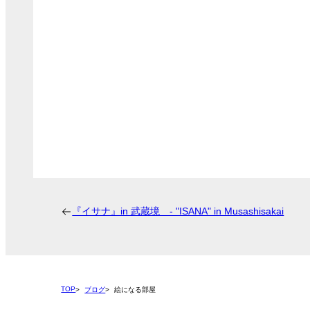
『イサナ』in 武蔵境 - "ISANA" in Musashisakai
TOP
ブログ
絵になる部屋