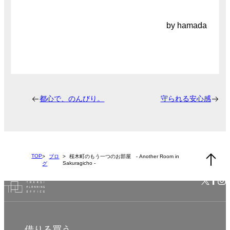
by hamada
都心で、のんびり。
守られる安心感
TOP
ブロ
桜木町のもう一つのお部屋 - Another Room in
Sakuragicho -
グ
借りる
買う