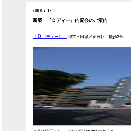
2008.7.18
新築 『Ｄディー』内覧会のご案内
Ｄ
『
（ディー）』
都営三田線／春日駅／徒歩2分