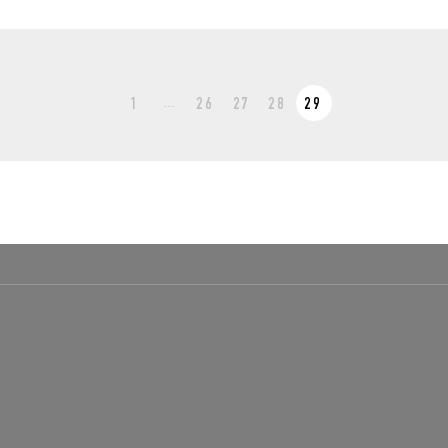
…
1
26
27
28
29