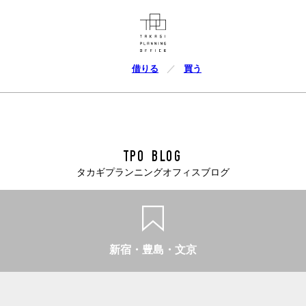
借りる
買う
TPO BLOG
タカギプランニングオフィスブログ
新宿・豊島・文京