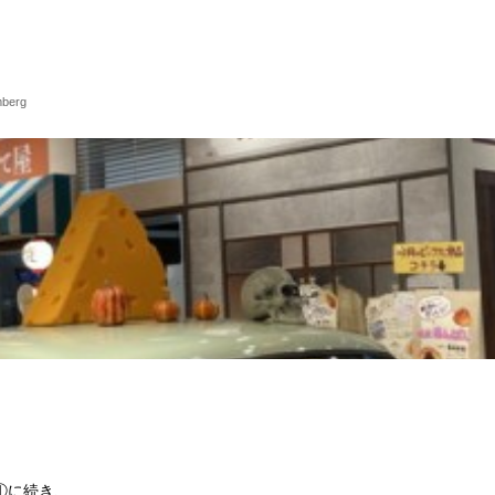
崎
mberg
①に続き、