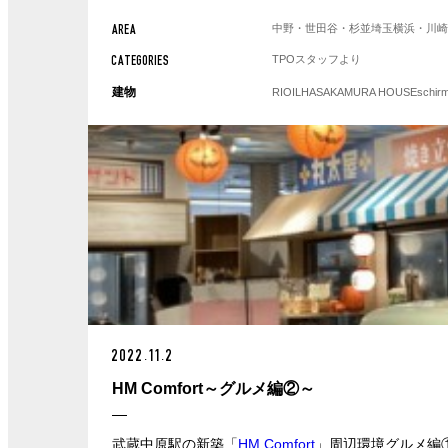
中野・世田谷・杉並
埼玉
横浜・川
AREA
TPOスタッフより
CATEGORIES
建物
RIOILHA
SAKAMURA HOUSE
schir
2022.11.2
HM Comfort～グルメ編②～
武蔵中原駅の新築「
HM Comfort
」周辺環境グルメ編