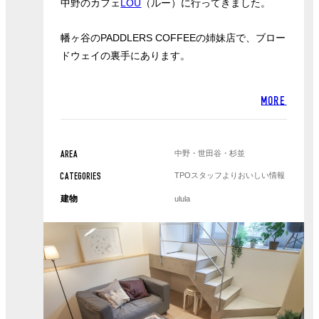
中野のカフェ
LOU
（ルー）に行ってきました。
幡ヶ谷のPADDLERS COFFEEの姉妹店で、ブロー
ドウェイの裏手にあります。
MORE
中野・世田谷・杉並
AREA
TPOスタッフより
おいしい情報
CATEGORIES
建物
ulula