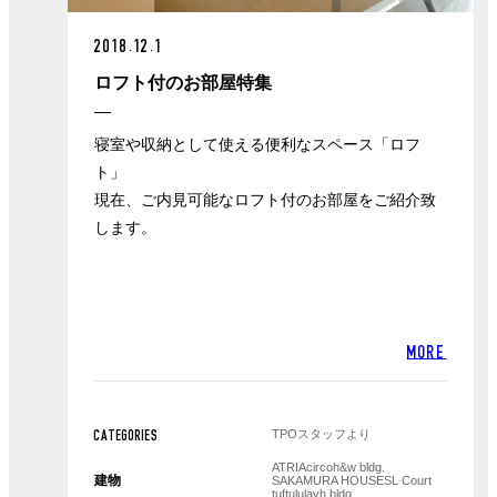
2018.12.1
ロフト付のお部屋特集
寝室や収納として使える便利なスペース「ロフ
ト」
現在、ご内見可能なロフト付のお部屋をご紹介致
します。
MORE
TPOスタッフより
CATEGORIES
ATRIA
circo
h&w bldg.
建物
SAKAMURA HOUSE
SL Court
tuft
ulula
yh bldg.