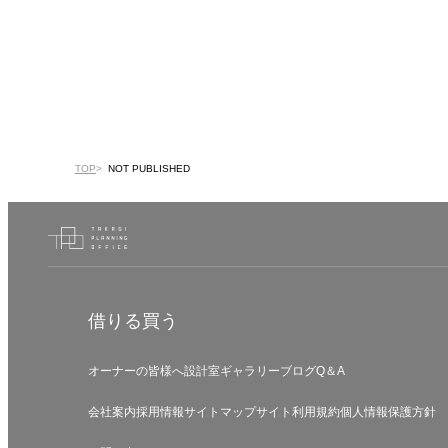
TOP
NOT PUBLISHED
借りる
買う
オーナーの皆様へ
設計室
ギャラリー
ブログ
Q＆A
会社案内
採用情報
サイトマップ
サイト利用規約
個人情報保護方針