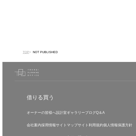
TOP
NOT PUBLISHED
借りる
買う
オーナーの皆様へ
設計室
ギャラリー
ブログ
Q＆A
会社案内
採用情報
サイトマップ
サイト利用規約
個人情報保護方針