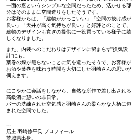
一面の窓というシンプルな空間だったため、活かせる部
分はそのままに空間造りをしたそうです。
お客様からは、「建物がかっこいい」「空間の抜け感が
良い」「天井が高く気持ちが良い」と好評とのことで、
建物のデザインも寛ぎの提供に一役買っている様子に嬉
しくなりました。
また、内装へのこだわりはデザインに留まらず“換気設
計”にも。
葉巻の煙が籠らないことに気を遣ったそうで、お客様が
お酒や葉巻を味わう時間を大切にした羽崎さんの思いが
伺えます。
にこやかに会話をしながら、自然な所作で差し出される
高級酒に憩いの非日常。
バーの洗練された空気感と羽崎さんの柔らかな人柄に包
まれた空間でした。
---
店主 羽崎修平氏 プロフィール
茨城県出身。