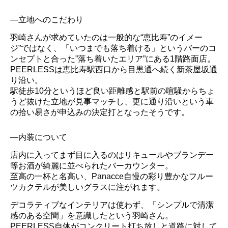
―立地へのこだわり
羽崎さんが求めていたのは一般的な“恵比寿”のイメー
ジ”ではなく、「いつまでも落ち着ける」というバーのコ
ンセプトと合った”落ち着いたエリア”にある1階路面店。
PEERLESSは恵比寿駅西口から目黒通へ続く新茶屋坂通
り沿い。
駅徒歩10分というほど良い距離感と駅前の喧騒からちょ
うど抜けた立地が見事マッチし、更に通り沿いという車
の拾い易さが申込みの決定打となったそうです。
―内装について
店内に入ってまず目に入るのはリキュールやブランデー
等お酒が綺麗に並べられたバーカウンター。
至高の一杯と名高い、Panacce自慢の彩り豊かなフルー
ツカクテルが美しいグラスに注がれます。
デコラティブなインテリアは使わず、「シンプルで清潔
感のある空間」を意識したという羽崎さん。
PEERLESS自体がコンクリート打ち放しと道路に対して