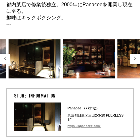
都内某店で修業後独立。2000年にPanaceeを開業し現在
に至る。
趣味はキックボクシング。
---
STORE INFORMATION
Panacee （パナセ）
東京都目黒区三田2-3-20 PEERLESS
1F
https://lapanacee.com/