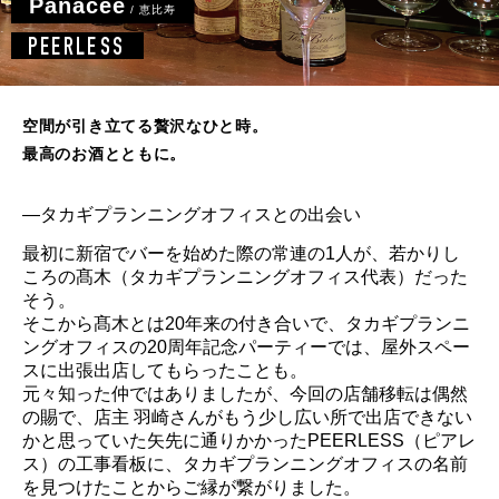
Panacee
/ 恵比寿
PEERLESS
空間が引き立てる贅沢なひと時。

最高のお酒とともに。
―タカギプランニングオフィスとの出会い
最初に新宿でバーを始めた際の常連の1人が、若かりし
ころの髙木（タカギプランニングオフィス代表）だった
そう。
そこから髙木とは20年来の付き合いで、タカギプランニ
ングオフィスの20周年記念パーティーでは、屋外スペー
スに出張出店してもらったことも。
元々知った仲ではありましたが、今回の店舗移転は偶然
の賜で、店主 羽崎さんがもう少し広い所で出店できない
かと思っていた矢先に通りかかったPEERLESS（ピアレ
ス）の工事看板に、タカギプランニングオフィスの名前
を見つけたことからご縁が繋がりました。