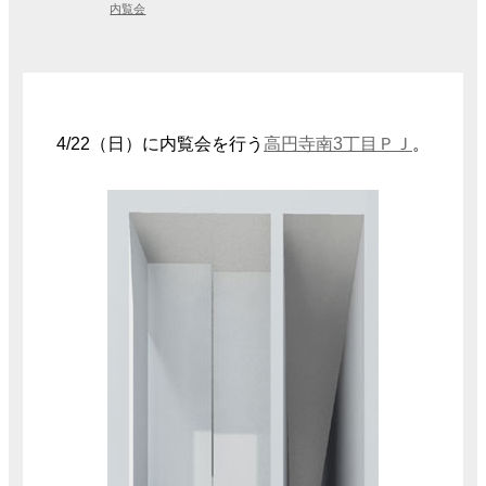
内覧会
4/22（日）に内覧会を行う
高円寺南3丁目ＰＪ
。