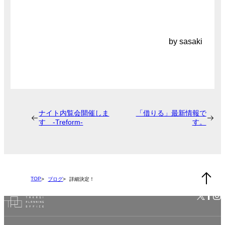
by sasaki
ナイト内覧会開催しま
「借りる」最新情報で
す -Treform-
す。
TOP
ブログ
詳細決定！