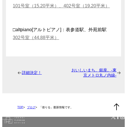
101号室（15.20平米）、402号室（19.20平米）
□altpiano[アルトピアノ]：表参道駅、外苑前駅
302号室（44.88平米）
おいしいまち、銀座。-東
詳細決定！
京メトロ丸ノ内線-
TOP
ブログ
「借りる」最新情報です。