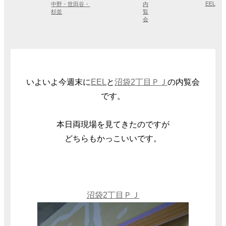
EEL
中野・世田谷・
内
杉並
覧
会
いよいよ今週末に
EEL
と
沼袋2丁目ＰＪ
の内覧会
です。
本日両現場を見てきたのですが
どちらもかっこいいです。
沼袋2丁目ＰＪ