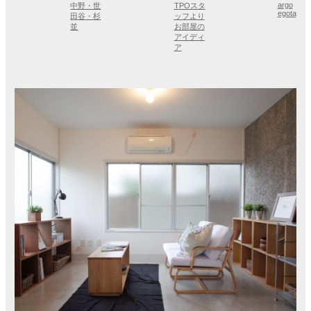
argo
中野・世
TPOスタ
egota
田谷・杉
ッフより
並
お部屋の
アイディ
ア