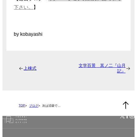
下さい。
】
by kobayashi
文学百景 其ノ二『山月
上棟式
記』
TOP
ブログ
次は沼袋で…