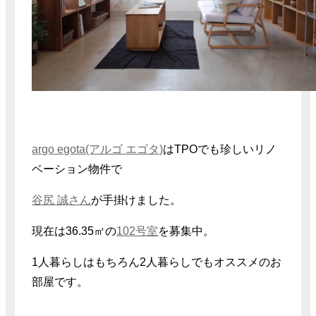
argo egota(アルゴ エゴタ)
はTPOでも珍しいリノ
ベーション物件で
谷尻 誠さん
が手掛けました。
現在は36.35㎡の
102号室
を募集中。
1人暮らしはもちろん2人暮らしでもオススメのお
部屋です。