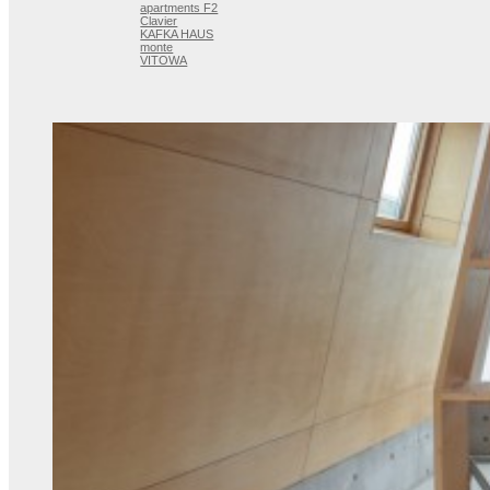
apartments F2
Clavier
KAFKA HAUS
monte
VITOWA