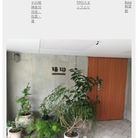
ilusa
その他
TPOスタ
秋望
神奈川
ッフより
館
渋谷・
目黒・
港