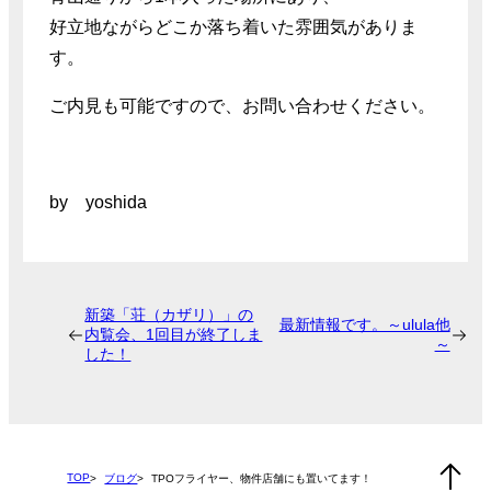
好立地ながらどこか落ち着いた雰囲気がありま
す。
ご内見も可能ですので、お問い合わせください。
by yoshida
新築「荘（カザリ）」の
最新情報です。～ulula他
内覧会、1回目が終了しま
～
した！
TOP
ブログ
TPOフライヤー、物件店舗にも置いてます！