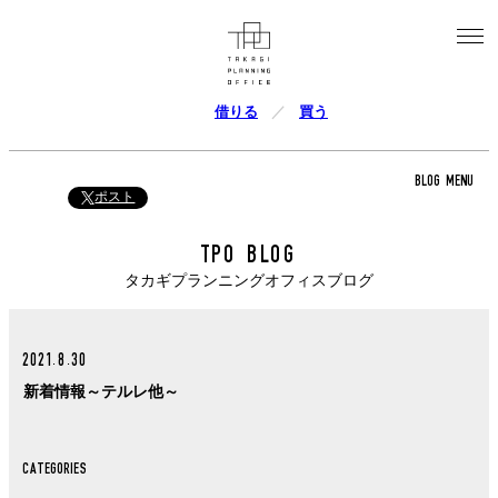
借りる
買う
BLOG MENU
ポスト
TPO BLOG
タカギプランニングオフィスブログ
2021.8.30
新着情報～テルレ他～
CATEGORIES