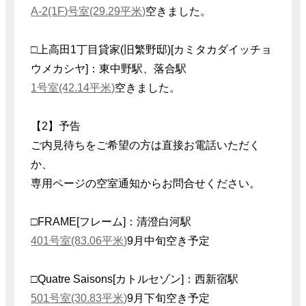
A-2(1F)号室(29.29平米)
空きました。
□上高田1丁目貸家(旧繁野邸)[カミタカダイッチョ
ウメカシヤ]：東中野駅、落合駅
1号室(42.14平米)
空きました。
【2】予告
ご内見待ちをご希望の方は直接お電話いただく
か、
専用ページの空室通知からお問合せください。
□FRAME[フレーム]：清澄白河駅
401号室(83.06平米)
9月中旬空き予定
□Quatre Saisons[カトルセゾン]：西新宿駅
501号室(30.83平米)
9月下旬空き予定