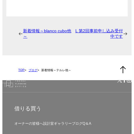
新着情報～blanco cubo他
L 第2回事前申し込み受付
～
中です
TOP
ブログ
新着情報～テルレ他～
借りる
買う
オーナーの皆様へ
設計室
ギャラリー
ブログ
Q＆A