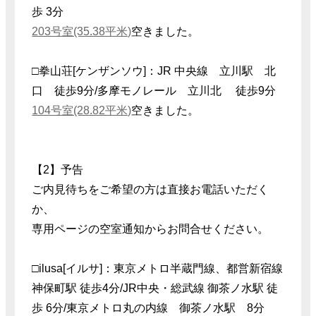
歩 3分
203号室(35.38平米)
空きました。
□拳山荘[ケンザンソウ]：JR 中央線 立川駅 北
口 徒歩9分/多摩モノレール 立川北 徒歩9分
104号室(28.82平米)
空きました。
【2】予告
ご内見待ちをご希望の方は直接お電話いただく
か、
専用ページの空室通知からお問合せください。
□ilusa[イルサ]：東京メトロ半蔵門線、都営新宿線
神保町駅 徒歩4分/JR中央・総武線 御茶ノ水駅 徒
歩 6分/東京メトロ丸の内線 御茶ノ水駅 8分