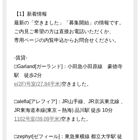
【1】新着情報
最新の「空きました」「募集開始」の情報です。
ご内見ご希望の方は直接お電話いただくか、
専用ページの内覧申込からお問合せください。
-賃貸-
□Garland[ガーランド]：小田急小田原線 豪徳寺
駅 徒歩2分
e(2F)号室(27.84平米)
空きました。
□alefia[アレフィア]：JR山手線、JR京浜東北線 、
JR東海道本線(東京～熱海) 品川駅 徒歩 10分
1102号室(39.09平米)
空きました。
□zephyr[ゼフィール]：東急東横線 都立大学駅 徒