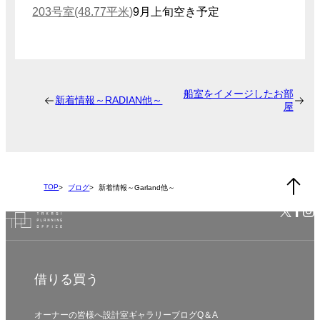
203号室(48.77平米)
9月上旬空き予定
船室をイメージしたお部
新着情報～RADIAN他～
屋
TOP
ブログ
新着情報～Garland他～
借りる
買う
オーナーの皆様へ
設計室
ギャラリー
ブログ
Q＆A