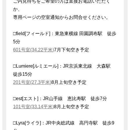
ご内見待ちをご希望の方は直接お電話いただく
か、
専用ページの空室通知からお問合せください。
□field[フィールド]：東急東横線 田園調布駅 徒歩
5分
601号室(34.22平米)
7月下旬空き予定
□Lumiere[ルミエール]：JR京浜東北線 大森駅
徒歩15分
201号室(27.3平米)
8月上旬空き予定
□est[エスト]：JR山手線 恵比寿駅 徒歩7分
101号室(33.14平米)
8月上旬空き予定
□Lyra[ライラ]：JR中央総武線 高円寺駅 徒歩9