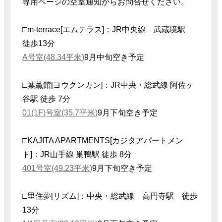
専用ページの空室通知からお問合せください。
□m-terrace[エムテラス]：JR中央線 武蔵境駅
徒歩13分
A号室(48.34平米)
9月中旬空き予定
□葉薫館[ヨウクンカン]：JR中央・総武線 阿佐ヶ
谷駅 徒歩 7分
01(1F)号室(35.7平米)
9月下旬空き予定
□KAJITA APARTMENTS[カジタアパートメン
ト]：JR山手線 巣鴨駅 徒歩 8分
401号室(49.23平米)
9月下旬空き予定
□里住夢[リズム]：中央・総武線 高円寺駅 徒歩
13分