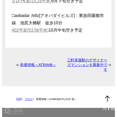
1(1F)号室(23.19平米)
9月下旬空き予定
□aobadai .hillz[アオバダイヒルズ]：東急田園都市
線 池尻大橋駅 徒歩10分
402号室(53.56平米)
10月中旬空き予定
三軒茶屋駅のデザイナー
新着情報～ATRIA他～
ズマンションを募集中で
す
TOP
ブログ
新着情報～KAMIUMA PLACE 他～