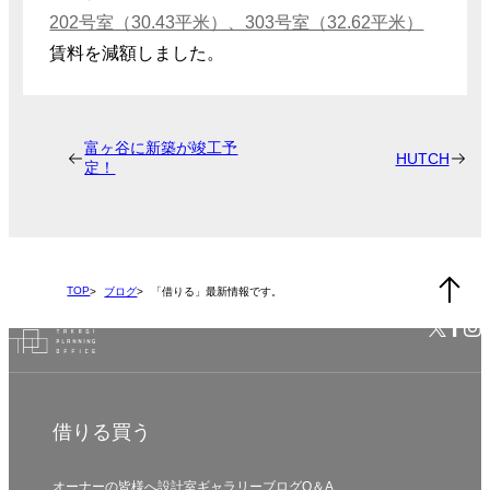
202号室（30.43平米）、303号室（32.62平米）
賃料を減額しました。
富ヶ谷に新築が竣工予
HUTCH
定！
TOP
ブログ
「借りる」最新情報です。
借りる
買う
オーナーの皆様へ
設計室
ギャラリー
ブログ
Q＆A