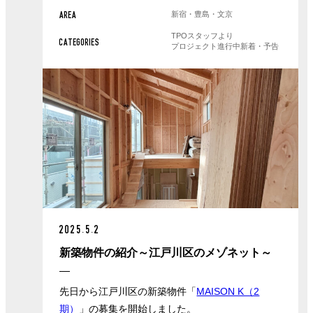
新宿・豊島・文京
AREA
TPOスタッフより
CATEGORIES
プロジェクト進行中
新着・予告
2025.5.2
新築物件の紹介～江戸川区のメゾネット～
先日から江戸川区の新築物件「
MAISON K（2
期）
」の募集を開始しました。