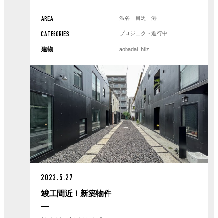
渋谷・目黒・港
AREA
プロジェクト進行中
CATEGORIES
建物
aobadai .hillz
2023.5.27
竣工間近！新築物件