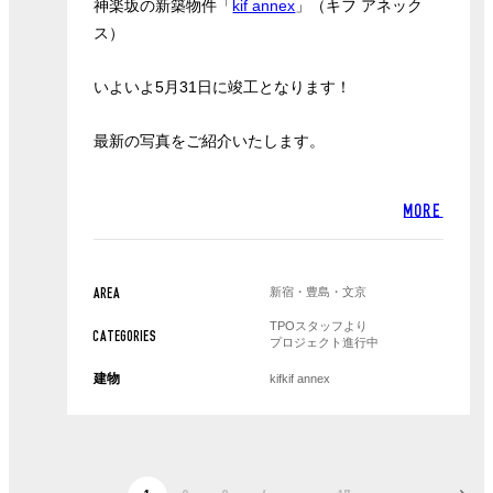
神楽坂の新築物件「
kif annex
」（キフ アネック
ス）
いよいよ5月31日に竣工となります！
最新の写真をご紹介いたします。
MORE
新宿・豊島・文京
AREA
TPOスタッフより
CATEGORIES
プロジェクト進行中
建物
kif
kif annex