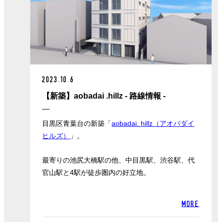
2023.10.6
【新築】aobadai .hillz - 路線情報 -
目黒区青葉台の新築「
aobadai. hillz（アオバダイ
ヒルズ）
」。
最寄りの池尻大橋駅の他、中目黒駅、渋谷駅、代
官山駅と4駅が徒歩圏内の好立地。
MORE