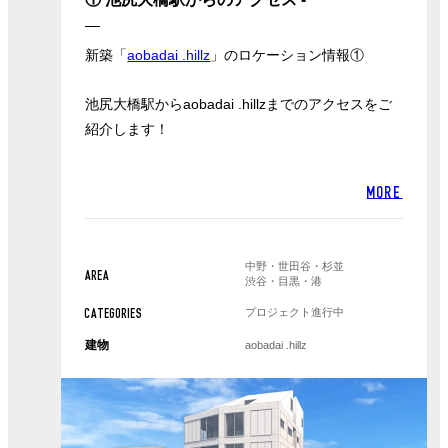
新築「
aobadai .hillz
」のロケーション情報①
池尻大橋駅からaobadai .hillzまでのアクセスをご
紹介します！
MORE
中野・世田谷・杉並
AREA
渋谷・目黒・港
プロジェクト進行中
CATEGORIES
建物
aobadai .hillz