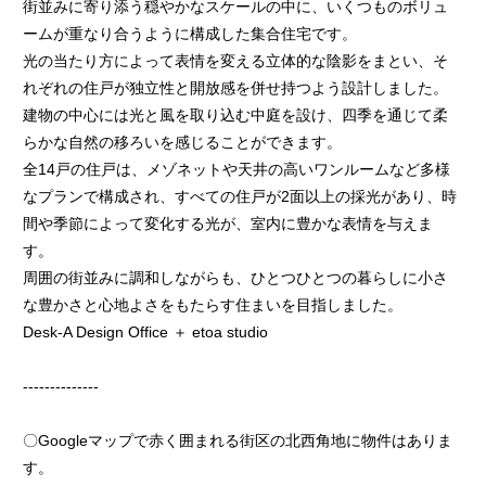
街並みに寄り添う穏やかなスケールの中に、いくつものボリュ
ームが重なり合うように構成した集合住宅です。
光の当たり方によって表情を変える立体的な陰影をまとい、そ
れぞれの住戸が独立性と開放感を併せ持つよう設計しました。
建物の中心には光と風を取り込む中庭を設け、四季を通じて柔
らかな自然の移ろいを感じることができます。
全14戸の住戸は、メゾネットや天井の高いワンルームなど多様
なプランで構成され、すべての住戸が2面以上の採光があり、時
間や季節によって変化する光が、室内に豊かな表情を与えま
す。
周囲の街並みに調和しながらも、ひとつひとつの暮らしに小さ
な豊かさと心地よさをもたらす住まいを目指しました。
Desk-A Design Office ＋ etoa studio
--------------
〇Googleマップで赤く囲まれる街区の北西角地に物件はありま
す。