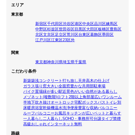
エリア
東京都
新宿区
千代田区
渋谷区
港区
中央区
品川区
練馬区
中野区
杉並区
世田谷区
目黒区
大田区
板橋区
豊島区
北区
文京区
足立区
荒川区
台東区
葛飾区
墨田区
江戸川区
江東区
23区外
関東
東京都
神奈川県
埼玉県
千葉県
こだわり条件
新築
築浅
コンクリート打ち放し
天井高
木の仕上げ
ガラス張り
窓大きい
全面窓
豊かな共用部
駐車場
バイク置場
緑が多い
駅近
景色がいい
自然がある暮らし
メゾネット(複数階)
ロフト
2階以上
角部屋
広いワンルーム
半地下
吹き抜け
オートロック
宅配ボックス
バストイレ別
床暖房
浴室乾燥機
温水洗浄便座
豊富な収納
バルコニー
ルーフバルコニー
お風呂
キッチンが広い
ペットと暮らす
一人暮らし
二人暮らし
SOHO・事務所可
分譲タイプ
禁煙
高級
おしゃれ
インターネット無料
路線