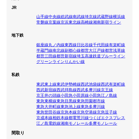
JR
山手線
中央線
総武線
南武線
埼京線
武蔵野線
横浜線
常磐線
京葉線
京浜東北線
高崎線
湘南新宿ライン
地下鉄
銀座線
丸ノ内線
東西線
日比谷線
千代田線
有楽町線
半蔵門線
南北線
副都心線
都営大江戸線
都営浅草線
都営三田線
都営新宿線
埼玉高速鉄道
ブルーライン
グリーンライン
りんかい線
私鉄
東武東上線
東武伊勢崎線
西武池袋線
西武有楽町線
西武新宿線
西武拝島線
西武多摩川線
京王線
京王井の頭線
小田急小田原線
小田急江ノ島線
東急東横線
東急目黒線
東急田園都市線
東急大井町線
東急池上線
東急多摩川線
東急世田谷線
京急本線
京急空港線
京急逗子線
京成本線
相鉄本線
都電荒川線
つくばエクスプレス
江ノ島電鉄線
湘南モノレール
多摩モノレール
間取り