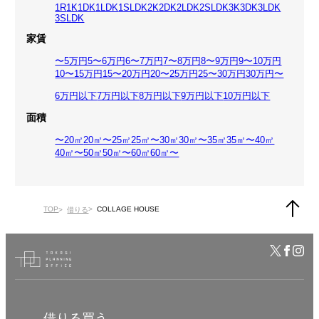
1R
1K
1DK
1LDK
1SLDK
2K
2DK
2LDK
2SLDK
3K
3DK
3LDK
3SLDK
家賃
〜5万円
5〜6万円
6〜7万円
7〜8万円
8〜9万円
9〜10万円
10〜15万円
15〜20万円
20〜25万円
25〜30万円
30万円〜
6万円以下
7万円以下
8万円以下
9万円以下
10万円以下
面積
〜20㎡
20㎡〜25㎡
25㎡〜30㎡
30㎡〜35㎡
35㎡〜40㎡
40㎡〜50㎡
50㎡〜60㎡
60㎡〜
TOP
COLLAGE HOUSE
借りる
借りる
買う