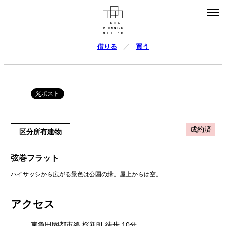
借りる
買う
ポスト
成約済
区分所有建物
弦巻フラット
ハイサッシから広がる景色は公園の緑。屋上からは空。
アクセス
東急田園都市線 桜新町 徒歩 10分