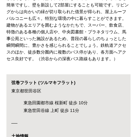
簡単ですし、壁を新設して2部屋にすることも可能です。リビン
グからは向かいの緑が切り取られた借景が得られ、屋上ルーフ
バルコニーも広々。特別な環境の中に暮らすことができます。
建物があるエリアを囲むようなかたちで、スーパー、飲食店、
特徴のある各種の個人店や、中央図書館・プラネタリウム、馬
事公苑といった施設があるため、普段の暮らしのちょっとした
瞬間瞬間に、豊かさを感じられることでしょう。鉄軌道アクセ
スのほか、徒歩数分圏内に複数のバス停があり、各方面へアク
セス良好です。（渋谷からの深夜バス路線もあります。）
弦巻フラット (ツルマキフラット)
東京都世田谷区
東急田園都市線 桜新町 徒歩 10分
東急世田谷線 上町 徒歩 11分
土地情報