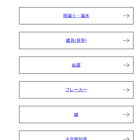
雨漏り・漏水
建具(扉等)
結露
ブレーカー
鍵
火災報知器