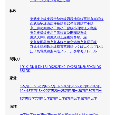
グリーンライン
りんかい線
私鉄
東武東上線
東武伊勢崎線
西武池袋線
西武有楽町線
西武新宿線
西武拝島線
西武多摩川線
京王線
京王井の頭線
小田急小田原線
小田急江ノ島線
東急東横線
東急目黒線
東急田園都市線
東急大井町線
東急池上線
東急多摩川線
東急世田谷線
京急本線
京急空港線
京急逗子線
京成本線
相鉄本線
都電荒川線
つくばエクスプレス
江ノ島電鉄線
湘南モノレール
多摩モノレール
間取り
1R
1K
1DK
1LDK
1SLDK
2K
2DK
2LDK
2SLDK
3K
3DK
3LDK
3SLDK
家賃
〜5万円
5〜6万円
6〜7万円
7〜8万円
8〜9万円
9〜10万円
10〜15万円
15〜20万円
20〜25万円
25〜30万円
30万円〜
6万円以下
7万円以下
8万円以下
9万円以下
10万円以下
面積
〜20㎡
20㎡〜25㎡
25㎡〜30㎡
30㎡〜35㎡
35㎡〜40㎡