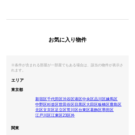
お気に入り物件
※条件が含まれる部屋が一部屋でもある場合は、該当の物件が表示さ
れます。
エリア
東京都
新宿区
千代田区
渋谷区
港区
中央区
品川区
練馬区
中野区
杉並区
世田谷区
目黒区
大田区
板橋区
豊島区
北区
文京区
足立区
荒川区
台東区
葛飾区
墨田区
江戸川区
江東区
23区外
関東