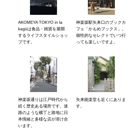
AKOMEYA TOKYO in la
神楽坂駅矢来口のブックカ
kagūは食品・雑貨を展開
フェ「かもめブックス」。
するライフスタイルショッ
個性的なセレクトでいつ行
プです。
っても楽しいですよ。
神楽坂通りは江戸時代から
矢来能楽堂も近くにありま
続く歴史ある場所です。迷
す。
路のような横丁と路地に日
本情緒と多様な店が溶け合
います。