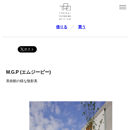
借りる
買う
ポスト
M.G.P (エムジーピー)
美術館の様な陰影美