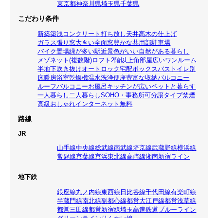
東京都
神奈川県
埼玉県
千葉県
こだわり条件
新築
築浅
コンクリート打ち放し
天井高
木の仕上げ
ガラス張り
窓大きい
全面窓
豊かな共用部
駐車場
バイク置場
緑が多い
駅近
景色がいい
自然がある暮らし
メゾネット(複数階)
ロフト
2階以上
角部屋
広いワンルーム
半地下
吹き抜け
オートロック
宅配ボックス
バストイレ別
床暖房
浴室乾燥機
温水洗浄便座
豊富な収納
バルコニー
ルーフバルコニー
お風呂
キッチンが広い
ペットと暮らす
一人暮らし
二人暮らし
SOHO・事務所可
分譲タイプ
禁煙
高級
おしゃれ
インターネット無料
路線
JR
山手線
中央線
総武線
南武線
埼京線
武蔵野線
横浜線
常磐線
京葉線
京浜東北線
高崎線
湘南新宿ライン
地下鉄
銀座線
丸ノ内線
東西線
日比谷線
千代田線
有楽町線
半蔵門線
南北線
副都心線
都営大江戸線
都営浅草線
都営三田線
都営新宿線
埼玉高速鉄道
ブルーライン