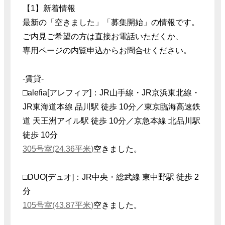
【1】新着情報
最新の「空きました」「募集開始」の情報です。
ご内見ご希望の方は直接お電話いただくか、
専用ページの内覧申込からお問合せください。
-賃貸-
□alefia[アレフィア]：JR山手線・JR京浜東北線・
JR東海道本線 品川駅 徒歩 10分／東京臨海高速鉄
道 天王洲アイル駅 徒歩 10分／京急本線 北品川駅
徒歩 10分
305号室(24.36平米)
空きました。
□DUO[デュオ]：JR中央・総武線 東中野駅 徒歩 2
分
105号室(43.87平米)
空きました。