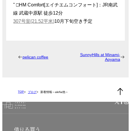
" □HM Comfort[エイチエムコンフォート]：JR南武
線 武蔵中原駅 徒歩12分
307号室(21.52平米)
10月下旬空き予定
SunnyHills at Minami-
pelican coffee
Aoyama
TOP
ブログ
新着情報～alefia他～
借りる
買う