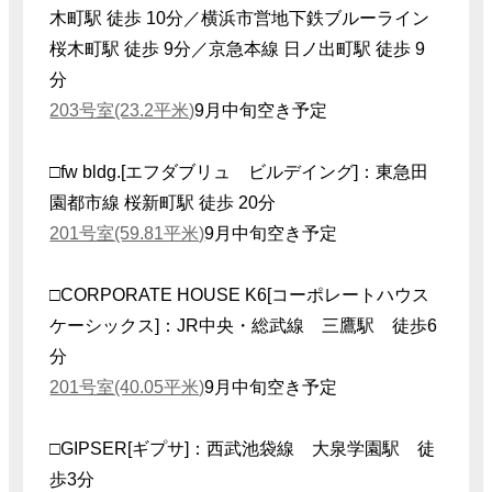
木町駅 徒歩 10分／横浜市営地下鉄ブルーライン
桜木町駅 徒歩 9分／京急本線 日ノ出町駅 徒歩 9
分
203号室(23.2平米)
9月中旬空き予定
□fw bldg.[エフダブリュ ビルデイング]：東急田
園都市線 桜新町駅 徒歩 20分
201号室(59.81平米)
9月中旬空き予定
□CORPORATE HOUSE K6[コーポレートハウス
ケーシックス]：JR中央・総武線 三鷹駅 徒歩6
分
201号室(40.05平米)
9月中旬空き予定
□GIPSER[ギプサ]：西武池袋線 大泉学園駅 徒
歩3分