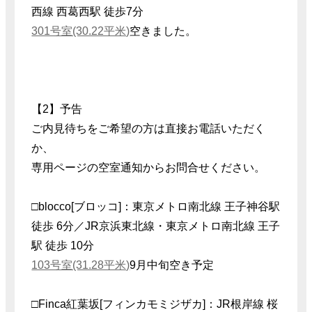
西線 西葛西駅 徒歩7分
301号室(30.22平米)
空きました。
【2】予告
ご内見待ちをご希望の方は直接お電話いただく
か、
専用ページの空室通知からお問合せください。
□blocco[ブロッコ]：東京メトロ南北線 王子神谷駅
徒歩 6分／JR京浜東北線・東京メトロ南北線 王子
駅 徒歩 10分
103号室(31.28平米)
9月中旬空き予定
□Finca紅葉坂[フィンカモミジザカ]：JR根岸線 桜