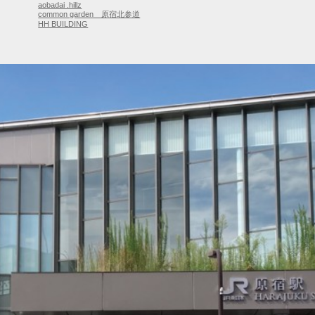
aobadai .hillz
common garden 原宿北参道
HH BUILDING